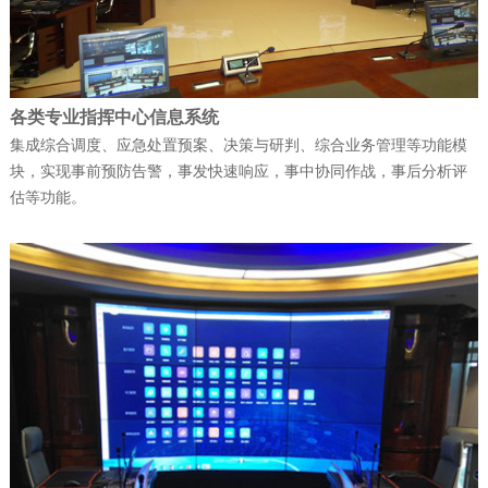
天维公司连续斩获多项…
公司新闻
| 2025-12-09
各类专业指挥中心信息系统
富晋天维承建的解放军某部数据中心动力
集成综合调度、应急处置预案、决策与研判、综合业务管理等功能模
块，实现事前预防告警，事发快速响应，事中协同作战，事后分析评
环境综合系统工程项目顺…
估等功能。
公司新闻
| 2026-05-21
军队资产管理变革：从“静态账本”到“动态
战力”
公司新闻
| 2026-02-07