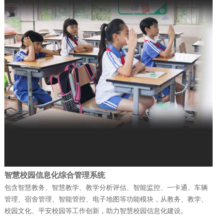
防）指挥信息化平台投入…
公司新闻
| 2025-12-19
富晋天维公司介绍
公司新闻
| 2025-12-15
捷报！富晋天维海军某部军舰演训信息化
平台顺利通过验收
公司新闻
| 2025-12-15
智慧校园信息化综合管理系统
赋能“东数西算” 筑就丝路算力底座——富
包含智慧教务、智慧教学、教学分析评估、智能监控、一卡通、车辆
管理、宿舍管理、智能管控、电子地图等功能模块，从教务、教学、
晋天维承建的新疆某…
校园文化、平安校园等工作创新，助力智慧校园信息化建设。