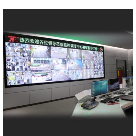
公司新闻
| 2025-12-11
科技赋能强军 屡创中标佳绩——深圳富晋
天维公司连续斩获多项…
公司新闻
| 2025-12-09
富晋天维承建的解放军某部数据中心动力
环境综合系统工程项目顺…
公司新闻
| 2026-05-21
军队资产管理变革：从“静态账本”到“动态
战力”