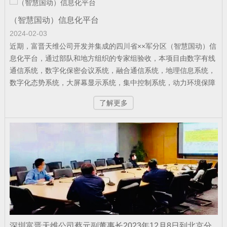
公司新闻
| 2026-05-21
（智慧国动）信息化平台
军队资产管理变革：从“静态账本”到“动态
2024-02-03
战力”
近期，富晋天维公司开发并集成的四川省××军分区（智慧国动）信
息化平台，通过部队和地方组织的专家组验收，本项目由数字有线
通信系统，数字化保密会议系统，融合通信系统，地理信息系统，
数字化态势系统，大屏幕显示系统，集中控制系统，动力环境保障
公司新闻
| 2026-02-07
系统等组成，该工程是四川省国防动员部门的示范项目，系统平台
捷报！富晋天维连续中标两个军队核心信
了解更多
的功能技术得到军队首长和地方领导的高度肯定。
息化项目
公司新闻
| 2026-01-13
武警综合指挥信息化平台成功试运行
公司新闻
| 2026-01-12
深圳富晋天维公司蔡元副董事长2023年12月8日到北京分