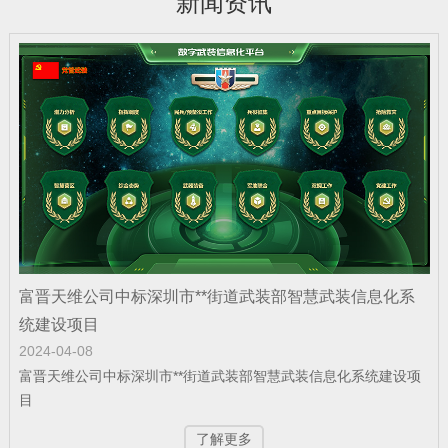
新闻资讯
公司新闻
| 2025-12-22
富晋天维公司承建某地智慧国防动员（人
防）指挥信息化平台投入…
公司新闻
| 2025-12-19
富晋天维公司介绍
公司新闻
| 2025-12-15
富晋天维公司中标深圳市**街道武装部智慧武装信息化系
捷报！富晋天维海军某部军舰演训信息化
统建设项目
2024-04-08
平台顺利通过验收
富晋天维公司中标深圳市**街道武装部智慧武装信息化系统建设项
目
公司新闻
| 2025-12-15
了解更多