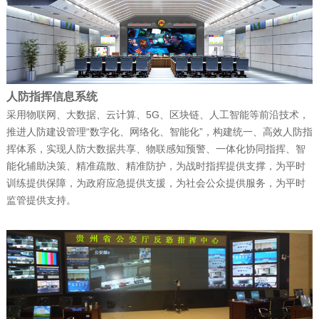
富晋天维公司介绍
公司新闻
| 2025-12-15
捷报！富晋天维海军某部军舰演训信息化
人防指挥信息系统
平台顺利通过验收
采用物联网、大数据、云计算、5G、区块链、人工智能等前沿技术，
推进人防建设管理“数字化、网络化、智能化”，构建统一、高效人防指
挥体系，实现人防大数据共享、物联感知预警、一体化协同指挥、智
能化辅助决策、精准疏散、精准防护，为战时指挥提供支撑，为平时
公司新闻
| 2025-12-15
训练提供保障，为政府应急提供支援，为社会公众提供服务，为平时
赋能“东数西算” 筑就丝路算力底座——富
监管提供支持。
晋天维承建的新疆某…
公司新闻
| 2025-12-11
科技赋能强军 屡创中标佳绩——深圳富晋