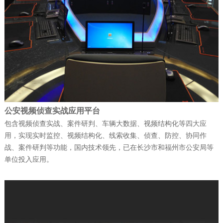
捷报！富晋天维连续中标两个军队核心信
息化项目
公司新闻
| 2026-01-13
武警综合指挥信息化平台成功试运行
公安视频侦查实战应用平台
公司新闻
| 2026-01-12
包含视频侦查实战、案件研判、车辆大数据、视频结构化等四大应
科技赋能强军 ——深圳富晋天维信息通讯
用，实现实时监控、视频结构化、线索收集、侦查、防控、协同作
战、案件研判等功能，国内技术领先，已在长沙市和福州市公安局等
技术有限公司承建解放…
单位投入应用。
公司新闻
| 2025-12-22
富晋天维公司承建某地智慧国防动员（人