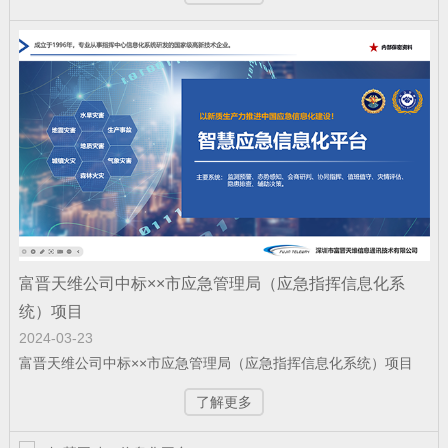
赋能“东数西算” 筑就丝路算力底座——富
晋天维承建的新疆某…
公司新闻
| 2025-12-11
科技赋能强军 屡创中标佳绩——深圳富晋
天维公司连续斩获多项…
富晋天维公司中标××市应急管理局（应急指挥信息化系
公司新闻
| 2025-12-09
统）项目
富晋天维承建的解放军某部数据中心动力
2024-03-23
环境综合系统工程项目顺…
富晋天维公司中标××市应急管理局（应急指挥信息化系统）项目
了解更多