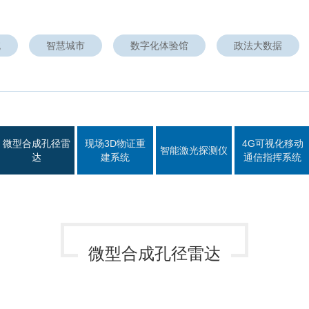
城市
数字化体验馆
城市管理系统
公共安全体验馆设计
统
智慧城市
数字化体验馆
政法大数据
楼宇智能化管理系统
消防应急救援体验馆设计
校园信息化综合管理系统
人民防空宣传教育体验馆设计
智慧安保信息系统
智慧党建体验馆设计
化网络安全系统
大数据体验馆设计
化综合管控系统
微型合成孔径雷
现场3D物证重
4G可视化移动
智能激光探测仪
达
建系统
通信指挥系统
微型合成孔径雷达