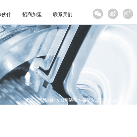
作伙伴
招商加盟
联系我们
圳市富晋天维信息通讯技术有限公司成立于1996
年，专业从事国防动员、部队、人防、公安、消防
应急、智慧城市等领域指挥信息系统平台设计研发
和系统集成的高科技企业。拥有国家级涉密信息系
统集成资质、计算机系统集成资质、军工安防资
质、电子与智能化专业承包资质和安全生产许可证
等证书，是自主创新企业、深圳软件百强企业。
首页
>
产品中心
>
警用装备
>
微型合成孔径雷达