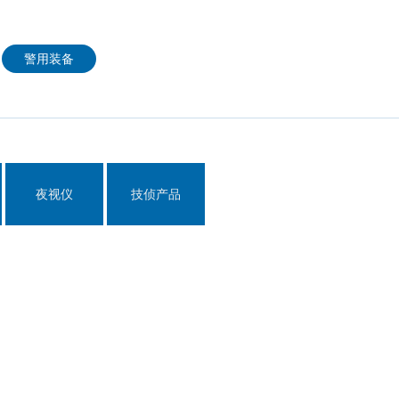
政法大数据
公安视频侦查实战应用平台
警用装备
公安信息情报研判系统
纪检监察委数字化办案系统
智慧监狱监所信息化系统
智能枪柜管理中心系统
夜视仪
技侦产品