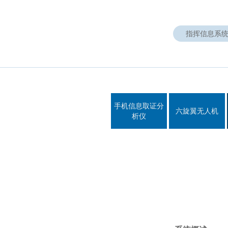
指挥信息系统
智慧
国防动员办公室信息化平台
智慧
指挥信息系
机动指挥通信车
社区
国防动员信息化平台
智慧
人防指挥信息系统
医院
公安指挥中心信息化系统
信息
公安“三台合一”通信指挥调度系统
智能
消防应急救援指挥中心系统
手机信息取证分
三维仿真演练演习系统
六旋翼无人机
析仪
数据中心（机房）整体解决方案
政府应急联动指挥系统
军队多媒体指挥调度系统
武装警察部队信息化系统
多媒体融合通信系统
移动通信指挥车
警用装备
手机信息取证分析仪
六旋翼无人机